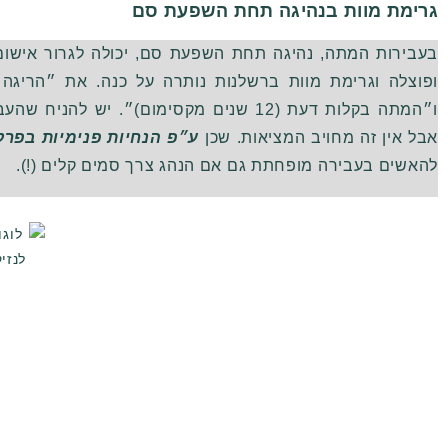
גרימת מוות בנהיגה תחת השפעת סם
בעבירות המתה
,
נהיגה תחת השפעת סם
,
יכולה לגרור אישו
ופוצלה
וגרימת מוות ברשלנות נותרה על כנה
.
את ״הריגה״
ו״המתה בקלות דעת
(12
שנים מקסימום
)
״
.
יש להניח שהעב
אבל אין זה מחויב המציאות
.
שכן
ע״פ
הנחיות
פנימיות
בפרק
להאשים בעבירה מופחתת גם אם הנהג צרך סמים קלים
(!).
תנאי שימוש
·
הצהרת נגישות
·
מדיניות עוגיות
·
מדיניות פרטיות
·
אבטחת מידע
השימוש ב