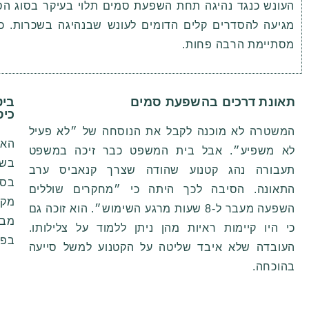
העונש כנגד נהיגה תחת השפעת סמים תלוי בעיקר בסוג הסם
מגיעה להסדרים קלים הדומים לעונש שבנהיגה בשכרות. 
מסתיימת הרבה פחות
.
תאונת דרכים בהשפעת סמים
ביט
כיס
המשטרה לא מוכנה לקבל את הנוסחה של ״לא פעיל
האם
לא משפיע״. אבל בית המשפט כבר זיכה ב
משפט
בשנ
תעבורה
נהג קטנוע שהודה שצרך קנאביס ערב
בסו
התאונה. הסיבה לכך היתה כי ״מחקרים שוללים
מקו
השפעה מעבר ל-8 שעות מרגע השימוש״. הוא זוכה גם
מבו
כי היו קיימות ראיות מהן ניתן ללמוד על צלילותו.
בפו
העובדה שלא איבד שליטה על הקטנוע למשל סייעה
בהוכחה.