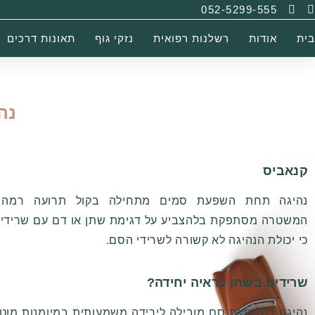
052-5299-555
בית
אודות
רשלנות רפואית
נזקי גוף
תאונות דרכים
נה
קנאביס
נהיגה תחת השפעת סמים מתחילה בקול תרועה רמה ו
המשטרה מסתפקת בלהצביע על דגימת שתן או דם עם שרידי ס
כי יכולת הנהיגה לא קשורה לשרידי הסם.
שרידים בשתן כראיה יחידה?
נהיגה בהשפעת סם מובילה לירידה משמעותית במיומנות מוטור